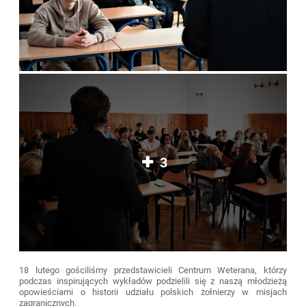
3
18 lutego gościliśmy przedstawicieli Centrum Weterana, którzy
podczas inspirujących wykładów podzielili się z naszą młodzieżą
opowieściami o historii udziału polskich żołnierzy w misjach
zagranicznych.