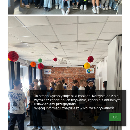
Ta strona wykorzystuje pliki cookies. Korzystając z niej 
wyrażasz zgodę na ich używanie, zgodnie z aktualnymi 
ustawieniami przeglądarki.

Więcej informacji znajdziesz w 
Polityce prywatności
.
OK