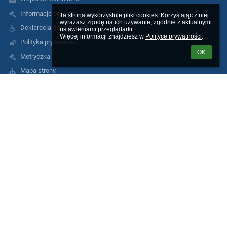
Informacje prawne
Ta strona wykorzystuje pliki cookies. Korzystając z niej 
wyrażasz zgodę na ich używanie, zgodnie z aktualnymi 
Deklaracja dostępności
ustawieniami przeglądarki.

Więcej informacji znajdziesz w 
Polityce prywatności
.
Polityka prywatności
OK
Metryczka
Mapa strony
Kontakt
Inspektor Ochrony Danych Osobowych
Klauzula RODO dla kandydatów do pracy
Język migowy
Kontakty
DYREKTOR SZKOŁY Sławomira Kozak
Liceum Ogólnokształcące, Zespół Szkół nr 1 im. Jana Pawła II
Al. Marsz. Józefa Piłsudskiego 96
05-270 Marki
Poland
zs1@marki.pl