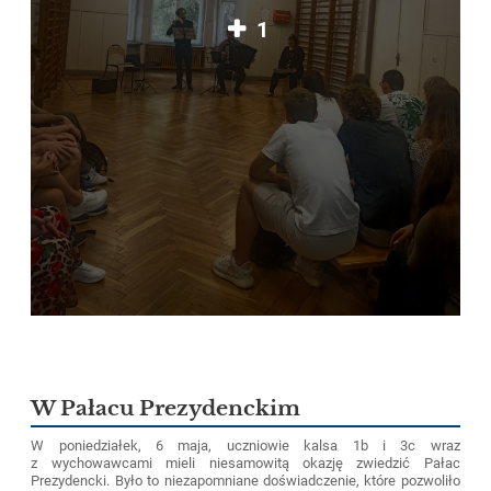
1
W Pałacu Prezydenckim
W poniedziałek, 6 maja, uczniowie kalsa 1b i 3c wraz
z wychowawcami mieli niesamowitą okazję zwiedzić Pałac
Prezydencki. Było to niezapomniane doświadczenie, które pozwoliło