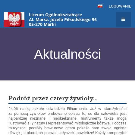
LOGOWANIE
Liceum Ogólnokształcące
Al. Marsz. Józefa Piłsudskiego 96
05-270 Marki
Aktualności
Aktualności
Podróż przez cztery żywioły...
24.06 naszą szkołę odwiedziła Filharmonia. Już w starożytności
za pomocą żywiołów próbowano opisać to, co dla człowieka jest
najbardziej nieznane i nieokiełznane. Instrumenty także mogą
ilustrować siły natury i reprezentować mitologiczne bóstwa. Podczas
muzycznej podróży brawurowa gitara pokaże nam swoje ogniste
dźwięki, a akordeon pozwoli usłyszeć...powietrze! Każdy kompozytor