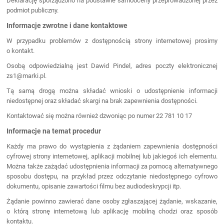
Deklarację sporządzono na podstawie samooceny przeprowadzonej przez
podmiot publiczny.
Informacje zwrotne i dane kontaktowe
W przypadku problemów z dostępnością strony internetowej prosimy
o kontakt.
Osobą odpowiedzialną jest Dawid Pindel, adres poczty elektronicznej
zs1@marki.pl.
Tą samą drogą można składać wnioski o udostępnienie informacji
niedostępnej oraz składać skargi na brak zapewnienia dostępności.
Kontaktować się można również dzwoniąc po numer 22 781 10 17
Informacje na temat procedur
Każdy ma prawo do wystąpienia z żądaniem zapewnienia dostępności
cyfrowej strony internetowej, aplikacji mobilnej lub jakiegoś ich elementu.
Można także zażądać udostępnienia informacji za pomocą alternatywnego
sposobu dostępu, na przykład przez odczytanie niedostępnego cyfrowo
dokumentu, opisanie zawartości filmu bez audiodeskrypcji itp.
Żądanie powinno zawierać dane osoby zgłaszającej żądanie, wskazanie,
o którą stronę internetową lub aplikację mobilną chodzi oraz sposób
kontaktu.