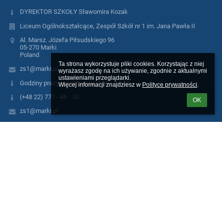
DYREKTOR SZKOŁY Sławomira Kozak
Liceum Ogólnokształcące, Zespół Szkół nr 1 im. Jana Pawła II
Al. Marsz. Józefa Piłsudskiego 96
05-270 Marki
Poland
Ta strona wykorzystuje pliki cookies. Korzystając z niej 
zs1@marki.pl
wyrażasz zgodę na ich używanie, zgodnie z aktualnymi 
ustawieniami przeglądarki.

Godziny pracy sekretariatu: 8.30 - 15.00
Więcej informacji znajdziesz w 
Polityce prywatności
.
(+48 22) 771 - 46 - 10
OK
zs1@marki.pl
AE:PL-54597-63785-HRTIB-15
NIP 1250584037
REGON 000788927
Galeria zdjęć
brak danych
Tekst łatwy do czytania