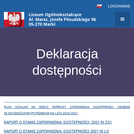
LOGOWANIE
Liceum Ogólnokształcące
Al. Marsz. Józefa Piłsudskiego 96
05-270 Marki
Deklaracja
dostępności
Deklaracja
PLAN DZIAŁAŃ NA RZECZ POPRAWY ZAPEWNIENIA DOSTĘPNOŚCI
OSOBOM
dostępności
ZE SZCZEGÓLNYMI POTRZEBAMI NA LATA 2020-2021
RAPORT O STANIE ZAPEWNIENIA DOSTĘPNOŚCI 2021 W ZS1
RAPORT O STANIE ZAPEWNIENIA DOSTĘPNOŚCI 2021 W LO