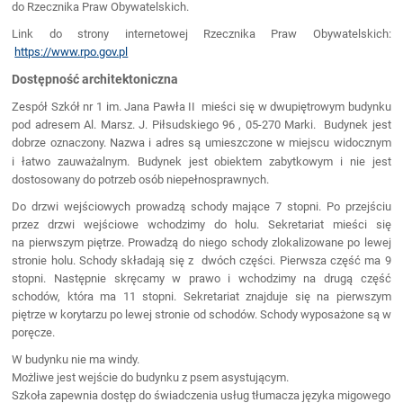
do Rzecznika Praw Obywatelskich.
Link do strony internetowej Rzecznika Praw Obywatelskich:
https://www.rpo.gov.pl
Dostępność architektoniczna
Zespół Szkół nr 1 im. Jana Pawła II mieści się w dwupiętrowym budynku
pod adresem Al. Marsz. J. Piłsudskiego 96 , 05-270 Marki. Budynek jest
dobrze oznaczony. Nazwa i adres są umieszczone w miejscu widocznym
i łatwo zauważalnym.
Budynek jest obiektem zabytkowym i nie jest
dostosowany do potrzeb osób niepełnosprawnych.
Do drzwi wejściowych prowadzą schody mające 7 stopni. Po przejściu
przez drzwi wejściowe wchodzimy do holu. Sekretariat mieści się
na pierwszym piętrze. Prowadzą do niego schody zlokalizowane po lewej
stronie holu. Schody składają się z dwóch części. Pierwsza część ma 9
stopni. Następnie skręcamy w prawo i wchodzimy na drugą część
schodów, która ma 11 stopni. Sekretariat znajduje się na pierwszym
piętrze w korytarzu po lewej stronie od schodów. Schody wyposażone są w
poręcze.
W budynku nie ma windy.
Możliwe jest wejście do budynku z psem asystującym.
Szkoła zapewnia dostęp do świadczenia usług tłumacza języka migowego