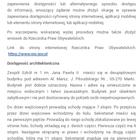
zapewnienia dostępności lub alternatywnego sposobu dostępu
do informacji, wnoszący żądanie możne złożyć skargę w sprawie
zapewniana dostępności cyfrowej strony internetowej, aplikacji mobilnej
lub elementu strony internetowej, lub aplikacji mobilnej.
Po wyczerpaniu wskazanej wyżej procedury można także złożyć
wniosek do Rzecznika Praw Obywatelskich.
Link do strony internetowej Rzecznika Praw Obywatelskich:
https://www.rpo.gov.pl
Dostępność architektoniczna
Zespół Szkół nr 1 im. Jana Pawła II mieści się w dwupiętrowym
budynku pod adresem Al. Marsz. J. Piłsudskiego 96 , 05-270 Marki.
Budynek jest dobrze oznaczony. Nazwa i adres są umieszczone w
miejscu widocznym i łatwo zauważalnym. Budynek jest obiektem
zabytkowym i nie jest dostosowany do potrzeb osób niepełnosprawnych.
Do drzwi wejściowych prowadzą schody mające 7 stopni. Po przejściu
przez drzwi wejściowe wchodzimy do holu. Sekretariat mieści się
na pierwszym piętrze. Prowadzą do niego schody zlokalizowane po lewej
stronie holu. Schody składają się z dwóch części. Pierwsza część ma 9
stopni. Następnie skręcamy w prawo i wchodzimy na drugą część
schodów, która ma 11 stopni. Sekretariat znajduje się na pierwszym